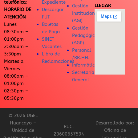
telefónica
:
Expediente
LLEGAR
Gestión
HORARIO DE
Descargar
Institucional
ATENCIÓN
FUT
(AGI)
Lunes
Boletas
Gestión
08:30am –
de Pago
Pedagógica
01:00pm
SINET
(AGP)
2:30aam –
Vacantes
Personal
5:30pm
Libro de
/RR.HH.
Martes a
Reclamaciones
Informática
Viernes
Secretaría
08:00am –
General
01:00pm
02:30pm –
05:30pm
© 2026 UGEL
Huancayo –
Desarrollado por:
RUC:
Unidad de
Oficina de
20600657594
Gestión Educativa
Informática