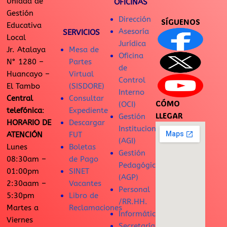
Unidad de
OFICINAS
Gestión
Dirección
SÍGUENOS
Educativa
Asesoría
SERVICIOS
Local
Jurídica
Jr. Atalaya
Mesa de
Oficina
N° 1280 –
Partes
de
Huancayo –
Virtual
Control
El Tambo
(SISDORE)
Interno
Central
Consultar
CÓMO
(OCI)
telefónica
:
Expediente
LLEGAR
Gestión
HORARIO DE
Descargar
Institucional
ATENCIÓN
FUT
(AGI)
Lunes
Boletas
Gestión
08:30am –
de Pago
Pedagógica
01:00pm
SINET
(AGP)
2:30aam –
Vacantes
Personal
5:30pm
Libro de
/RR.HH.
Martes a
Reclamaciones
Informática
Viernes
Secretaría