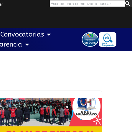
a
”
Convocatorias
arencia