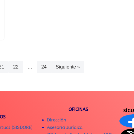
21
22
…
24
Siguiente »
OFICINAS
SÍG
IOS
Dirección
rtual (SISDORE)
Asesoría Jurídica